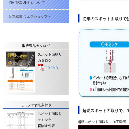
YIH TROUN社について
足立総業 ウェブショップへ
従来のスポット面取りで
取扱製品カタログ
スポット面取り
カタログ
10.8MB
モミツケ切削条件表
超硬スポット面取りで、
スポット面取り
モミツケ
超硬スポット面取り 加工動画
切削条件表