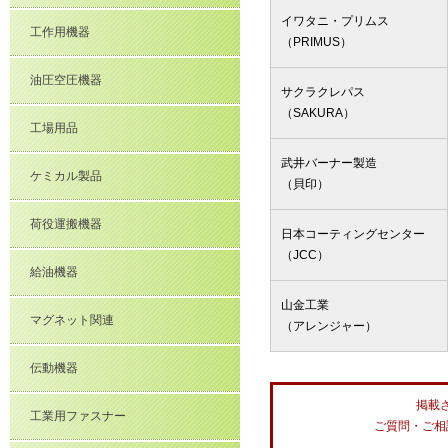
イワタニ・プリムス
工作用機器
（PRIMUS）
油圧空圧機器
サクラクレパス
（SAKURA）
工場用品
武井バーナー製造
ケミカル製品
（貝印）
荷役運搬機器
日本コーティングセンター
（JCC）
給油機器
山金工業
マグネット関連
（アレンジャー）
伝動機器
掲載
工業用ファスナー
ご質問・ご相